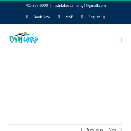
Skip
705-367-9000
|
twinlakescamping1@gmail.com
to
Book Now
MAP
English
content
Previous
Next