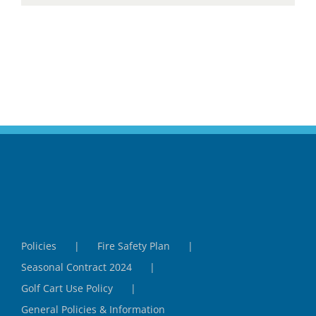
Policies
Fire Safety Plan
Seasonal Contract 2024
Golf Cart Use Policy
General Policies & Information