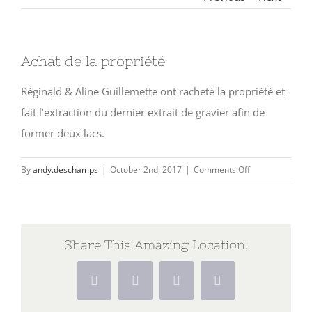
Achat de la propriété
View
Larger
Réginald & Aline Guillemette ont racheté la propriété et
Image
fait l’extraction du dernier extrait de gravier afin de
former deux lacs.
on
By
andy.deschamps
|
October 2nd, 2017
|
Comments Off
Achat
de
la
propriété
Share This Amazing Location!
Facebook
X
Pinterest
Vk